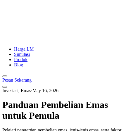
Harga LM
Simulasi
Produk
Blog
Pesan Sekarang
Investasi, Emas
·
May 16, 2026
Panduan Pembelian Emas
untuk Pemula
Pelajari pengertian pembelian emas, jenis-jenis emas, serta faktor