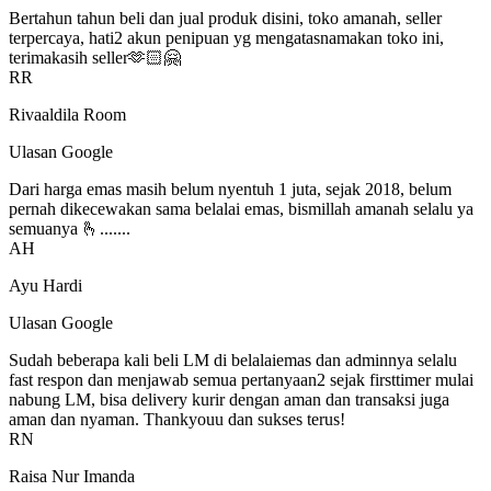
Bertahun tahun beli dan jual produk disini, toko amanah, seller
terpercaya, hati2 akun penipuan yg mengatasnamakan toko ini,
terimakasih seller🫶🏻🤗
RR
Rivaaldila Room
Ulasan Google
Dari harga emas masih belum nyentuh 1 juta, sejak 2018, belum
pernah dikecewakan sama belalai emas, bismillah amanah selalu ya
semuanya 🫰.......
AH
Ayu Hardi
Ulasan Google
Sudah beberapa kali beli LM di belalaiemas dan adminnya selalu
fast respon dan menjawab semua pertanyaan2 sejak firsttimer mulai
nabung LM, bisa delivery kurir dengan aman dan transaksi juga
aman dan nyaman. Thankyouu dan sukses terus!
RN
Raisa Nur Imanda