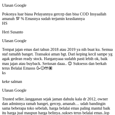
Ulasan Google
Pokonya luar biasa Pelayannya gercep dan bisa COD Insyaallah
amanah 💯 % Emasnya sudah terjamin keasliannya
HS
Heri Susanto
Ulasan Google
Tempat jajan emas dari tahun 2018 atau 2019 ya nih buat ku. Semua
staf ramahh banget. Transaksi aman bgt. Dari keping kecil sampe yg
agak gedean ready stock. Harganyaaa sudahh pasti lebih ok, baik
mau jajan atau buyback. Seriusan daaa.. 😊 Suksesss dan berkah
terus Belalai Emasss 🥳😊🤲🏽
ks
keke salman
Ulasan Google
Trusted seller..langganan sejak jaman dahulu kala dr 2012, owner
dan adminnya ramah banget, gercep, amanah… udah bandingin
sama beberapa toko sebelah, harga belalai emas paling mantul baik
itu harga jual maupun harga belinya..sukses terus belalai emas..lop