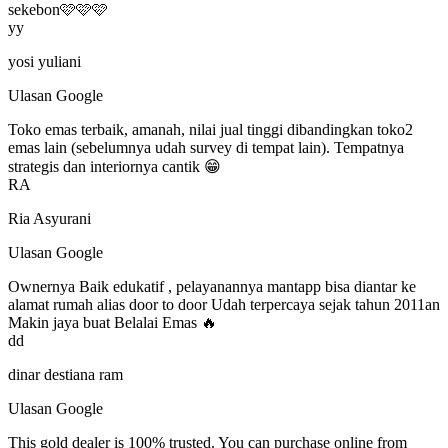
sekebon🩷🩷🩷
yy
yosi yuliani
Ulasan Google
Toko emas terbaik, amanah, nilai jual tinggi dibandingkan toko2
emas lain (sebelumnya udah survey di tempat lain). Tempatnya
strategis dan interiornya cantik 😁
RA
Ria Asyurani
Ulasan Google
Ownernya Baik edukatif , pelayanannya mantapp bisa diantar ke
alamat rumah alias door to door Udah terpercaya sejak tahun 2011an
Makin jaya buat Belalai Emas 🔥
dd
dinar destiana ram
Ulasan Google
This gold dealer is 100% trusted. You can purchase online from